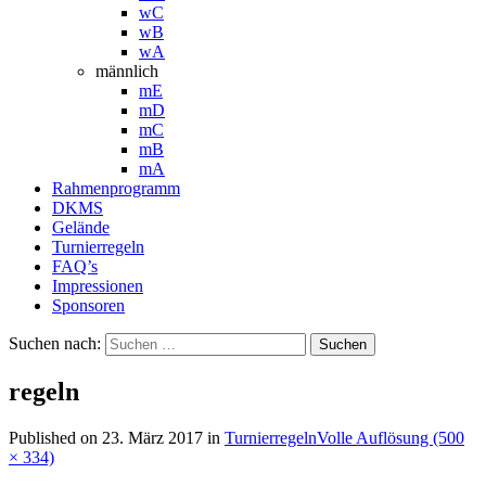
wC
wB
wA
männlich
mE
mD
mC
mB
mA
Rahmenprogramm
DKMS
Gelände
Turnierregeln
FAQ’s
Impressionen
Sponsoren
Suchen nach:
regeln
Published on
23. März 2017
in
Turnierregeln
Volle Auflösung (500
× 334)