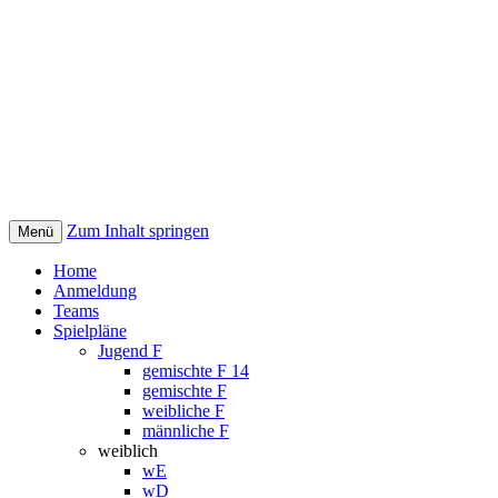
Zum Inhalt springen
Menü
Handballturnier | Bärlin Cup
Home
Anmeldung
Teams
Spielpläne
Jugend F
gemischte F 14
gemischte F
weibliche F
männliche F
weiblich
wE
wD