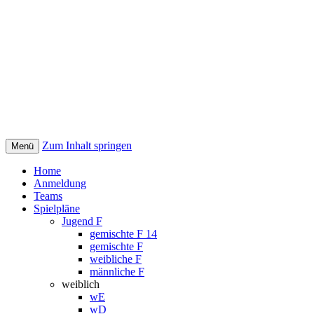
Zum Inhalt springen
Menü
Handballturnier | Bärlin Cup
Home
Anmeldung
Teams
Spielpläne
Jugend F
gemischte F 14
gemischte F
weibliche F
männliche F
weiblich
wE
wD