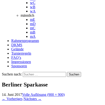
wC
wB
wA
männlich
mE
mD
mC
mB
mA
Rahmenprogramm
DKMS
Gelände
Turnierregeln
FAQ’s
Impressionen
Sponsoren
Suchen nach:
Berliner Sparkasse
14. Juni 2017
Volle Auflösung (900 × 900)
←
Vorheriges
Nächstes
→