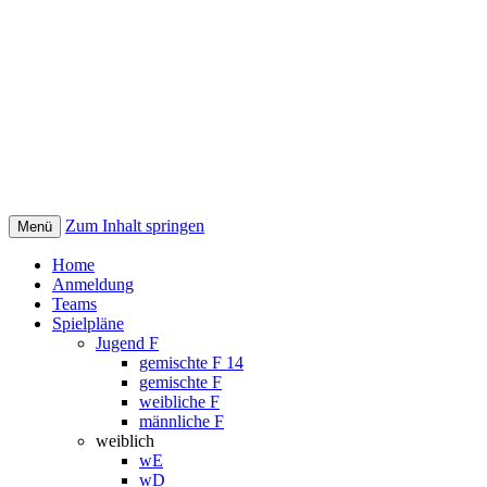
Zum Inhalt springen
Menü
Handballturnier | Bärlin Cup
Home
Anmeldung
Teams
Spielpläne
Jugend F
gemischte F 14
gemischte F
weibliche F
männliche F
weiblich
wE
wD