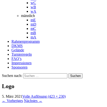
wC
wB
wA
männlich
mE
mD
mC
mB
mA
Rahmenprogramm
DKMS
Gelände
Turnierregeln
FAQ’s
Impressionen
Sponsoren
Suchen nach:
Logo
5. März 2021
Volle Auflösung (423 × 230)
←
Vorheriges
Nächstes
→