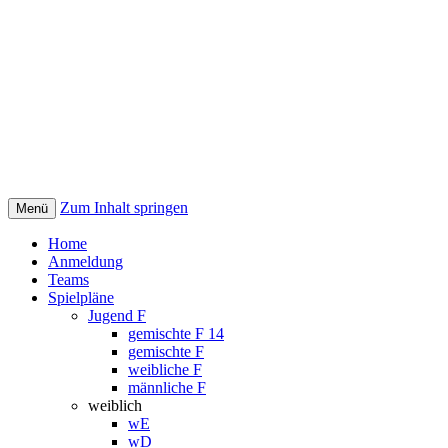
Zum Inhalt springen
Menü
Handballturnier | Bärlin Cup
Home
Anmeldung
Teams
Spielpläne
Jugend F
gemischte F 14
gemischte F
weibliche F
männliche F
weiblich
wE
wD