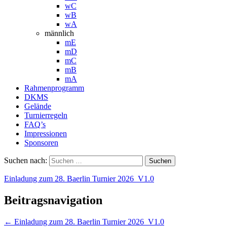
wC
wB
wA
männlich
mE
mD
mC
mB
mA
Rahmenprogramm
DKMS
Gelände
Turnierregeln
FAQ’s
Impressionen
Sponsoren
Suchen nach:
Einladung zum 28. Baerlin Turnier 2026_V1.0
Beitragsnavigation
←
Einladung zum 28. Baerlin Turnier 2026_V1.0