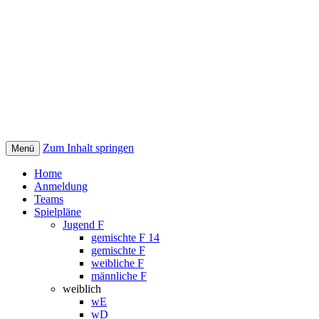
Zum Inhalt springen
Menü
Handballturnier | Bärlin Cup
Home
Anmeldung
Teams
Spielpläne
Jugend F
gemischte F 14
gemischte F
weibliche F
männliche F
weiblich
wE
wD